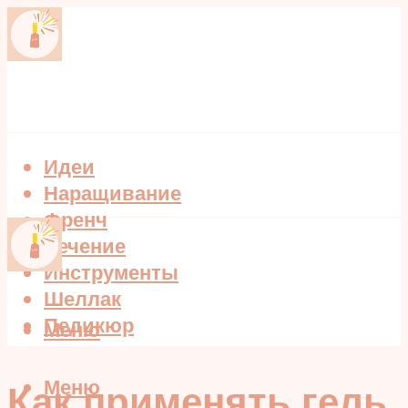
Идеи
Наращивание
Френч
Лечение
Инструменты
Шеллак
Педикюр
Меню
Меню
Как применять гель