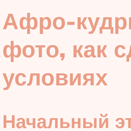
Афро-кудри
фото, как 
условиях
Начальный э