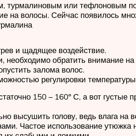
м, турмалиновым или тефлоновым по
ие на волосы. Сейчас появилось мно
урмалина
рев и щадящее воздействие.
, необходимо обратить внимание на 
опустить залома волос.
зможностью регулировки температуры
статочно 150 – 160º С, а вот густые 
о высушить голову, ведь влага на в
нами. Частое использование утюжка 
ая их слабыми и ломкими.