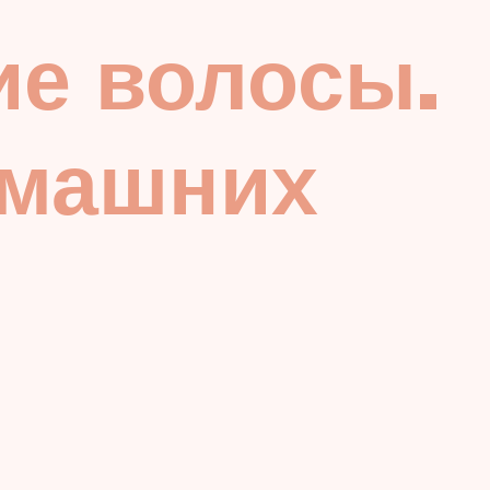
ие волосы.
омашних