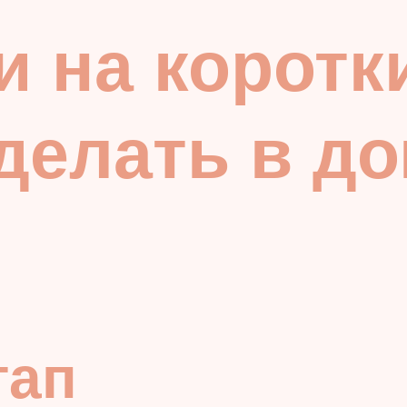
 на коротк
сделать в д
тап