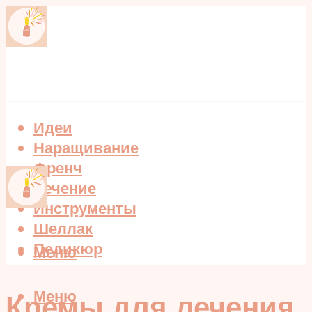
Идеи
Наращивание
Френч
Лечение
Инструменты
Шеллак
Педикюр
Меню
Меню
Кремы для лечения