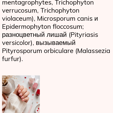
mentagrophytes, Trichophyton
verrucosum, Trichophyton
violaceum), Microsporum canis и
Epidermophyton floccosum;
разноцветный лишай (Pityriasis
versicolor), вызываемый
Pityrosporum orbiculare (Malassezia
furfur).