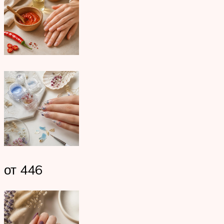
от 446