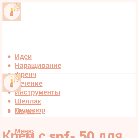
Идеи
Наращивание
Френч
Лечение
Инструменты
Шеллак
Педикюр
Меню
Меню
Крем с spf- 50 для