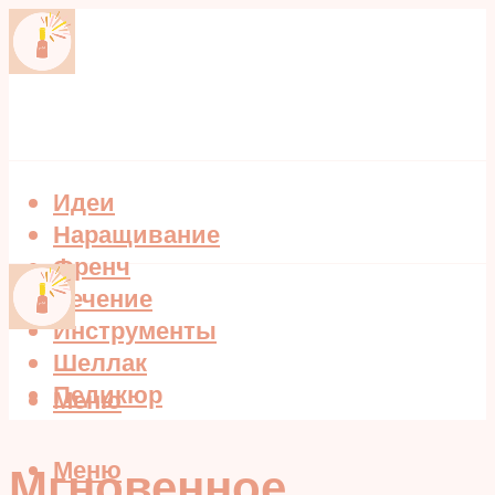
Идеи
Наращивание
Френч
Лечение
Инструменты
Шеллак
Педикюр
Меню
Меню
Мгновенное