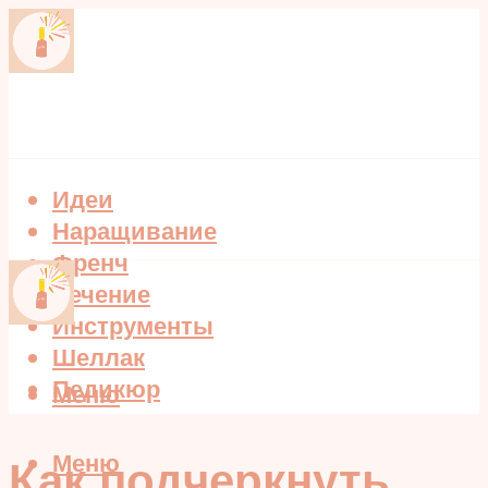
Идеи
Наращивание
Френч
Лечение
Инструменты
Шеллак
Педикюр
Меню
Меню
Как подчеркнуть