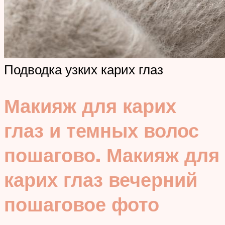
Подводка узких карих глаз
Макияж для карих
глаз и темных волос
пошагово. Макияж для
карих глаз вечерний
пошаговое фото