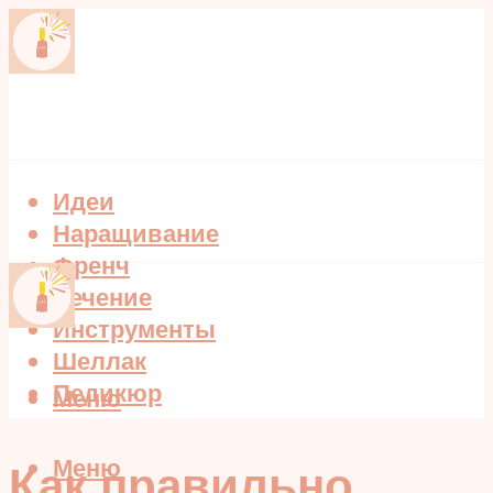
Идеи
Наращивание
Френч
Лечение
Инструменты
Шеллак
Педикюр
Меню
Меню
Как правильно