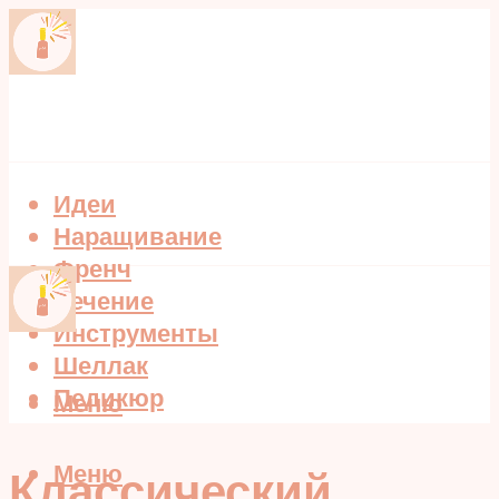
Идеи
Наращивание
Френч
Лечение
Инструменты
Шеллак
Педикюр
Меню
Меню
Классический