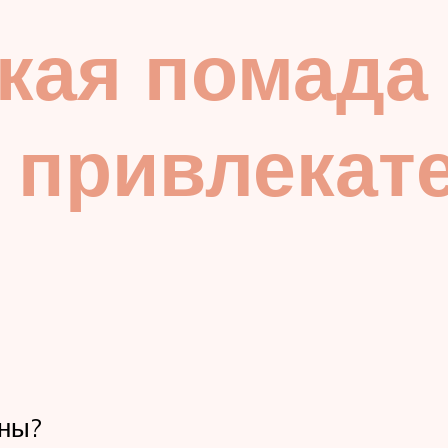
кая помада
 привлекат
ины?