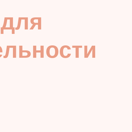
 для
ельности