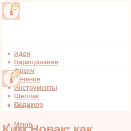
Идеи
Наращивание
Френч
Лечение
Инструменты
Шеллак
Педикюр
Меню
Меню
Ким Новак: как