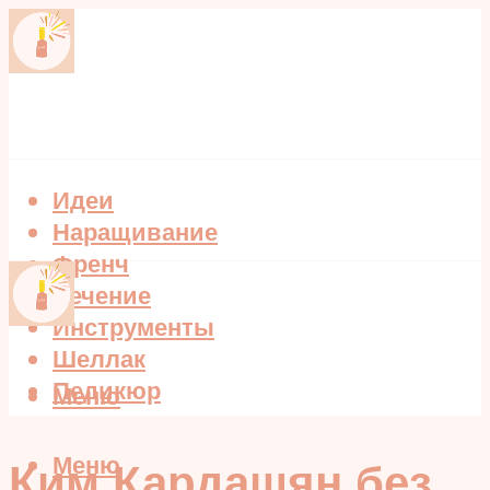
Идеи
Наращивание
Френч
Лечение
Инструменты
Шеллак
Педикюр
Меню
Меню
Ким Кардашян без