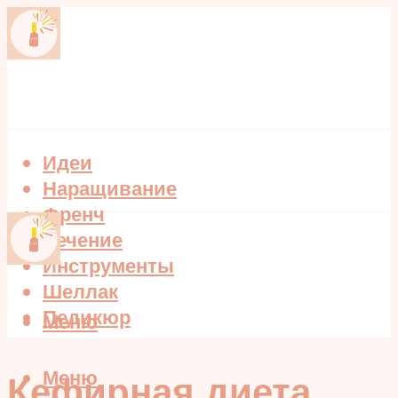
Идеи
Наращивание
Френч
Лечение
Инструменты
Шеллак
Педикюр
Меню
Меню
Кефирная диета,