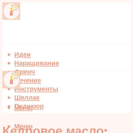
Идеи
Наращивание
Френч
Лечение
Инструменты
Шеллак
Педикюр
Меню
Меню
Кедровое масло: