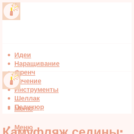
Идеи
Наращивание
Френч
Лечение
Инструменты
Шеллак
Педикюр
Меню
Меню
Камуфляж седины: