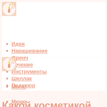
Идеи
Наращивание
Френч
Лечение
Инструменты
Шеллак
Педикюр
Меню
Меню
Какой косметикой