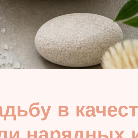
дьбу в качест
ли нарядных 