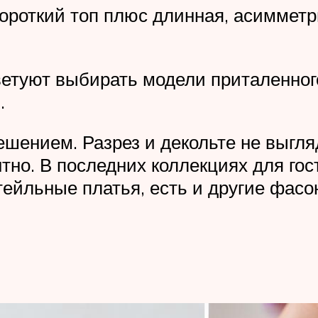
роткий топ плюс длинная, асимметр
туют выбирать модели приталенного 
.
ешением. Разрез и декольте не выгл
нтно. В последних коллекциях для го
тейльные платья, есть и другие фасо