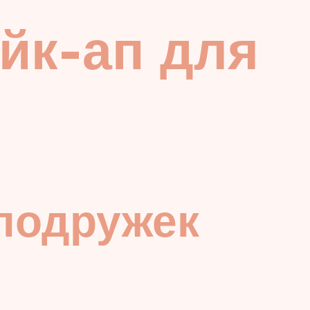
йк-ап для
подружек