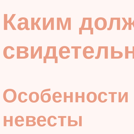
Каким долж
свидетель
Особенности
невесты