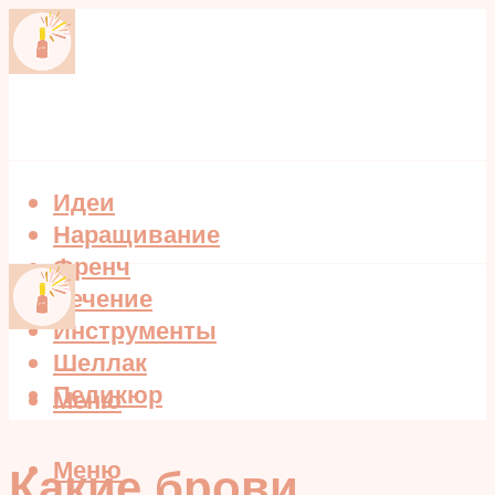
Идеи
Наращивание
Френч
Лечение
Инструменты
Шеллак
Педикюр
Меню
Меню
Какие брови