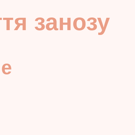
гтя занозу
ые