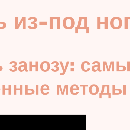
ь из-под но
 занозу: сам
енные методы