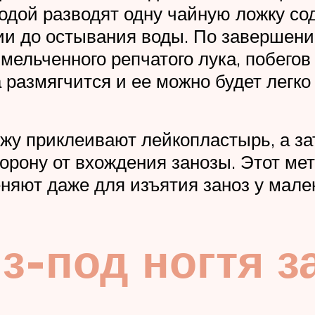
водой разводят одну чайную ложку со
ии до остывания воды. По завершени
мельченного репчатого лука, побегов
размягчится и ее можно будет легко 
ожу приклеивают лейкопластырь, а за
орону от вхождения занозы. Этот ме
няют даже для изъятия заноз у мале
з-под ногтя з