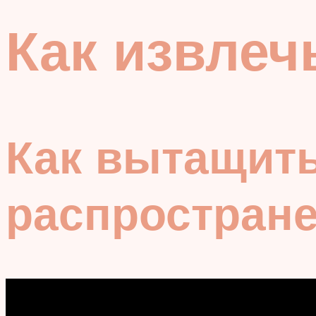
Как извлеч
Как вытащить
распростран