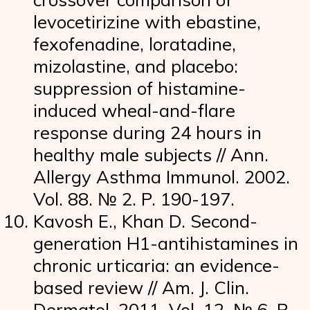
levocetirizine with ebastine,
fexofenadine, loratadine,
mizolastine, and placebo:
suppression of histamine-
induced wheal-and-flare
response during 24 hours in
healthy male subjects // Ann.
Allergy Asthma Immunol. 2002.
Vol. 88. № 2. P. 190-197.
Kavosh E., Khan D. Second-
generation H1-antihistamines in
chronic urticaria: an evidence-
based review // Am. J. Clin.
Dermatol. 2011. Vol. 12. № 6. P.