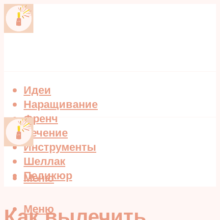
Идеи
Наращивание
Френч
Лечение
Инструменты
Шеллак
Педикюр
Меню
Меню
Как вылечить