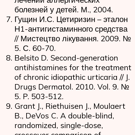
болезней у детей. М., 2004.
Гущин И.С. Цетиризин – эталон
Н1-антигистаминного средства
// Мистецтво лiкування. 2009. №
5. С. 60-70.
Belsito D. Second-generation
antihistamines for the treatment
of chronic idiopathic urticaria // J.
Drugs Dermatol. 2010. Vol. 9. №
5. P. 503-512.
Grant J., Riethuisen J., Moulaert
B., DeVos C. A double-blind,
randomized, single-dose,
crossover comparison of