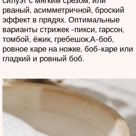
силуэт с мягким срезом, или
рваный, асимметричной, броский
эффект в прядях. Оптимальные
варианты стрижек -пикси, гарсон,
томбой, ёжик, гребешок,А-боб,
ровное каре на ножке, боб-каре или
гладкий и ровный боб.