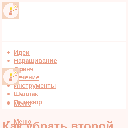
Идеи
Наращивание
Френч
Лечение
Инструменты
Шеллак
Педикюр
Меню
Меню
Как убрать второй