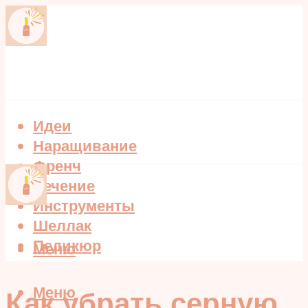
Идеи
Наращивание
Френч
Лечение
Инструменты
Шеллак
Педикюр
Меню
Меню
Как убрать серную