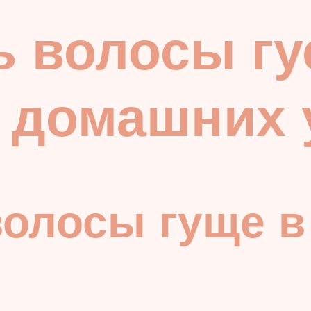
ь волосы г
в домашних 
волосы гуще 