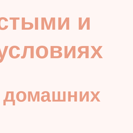
устыми и
условиях
в домашних