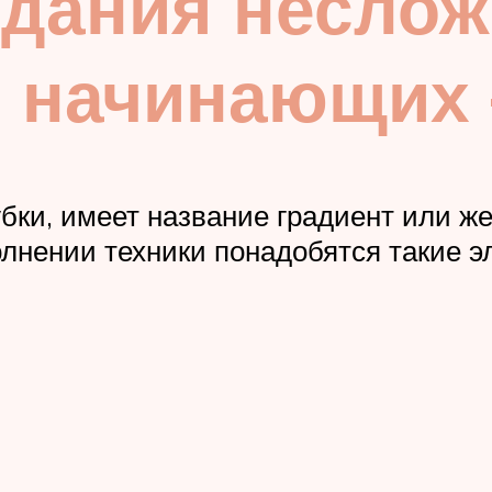
здания несло
я начинающих
ки, имеет название градиент или же
лнении техники понадобятся такие э