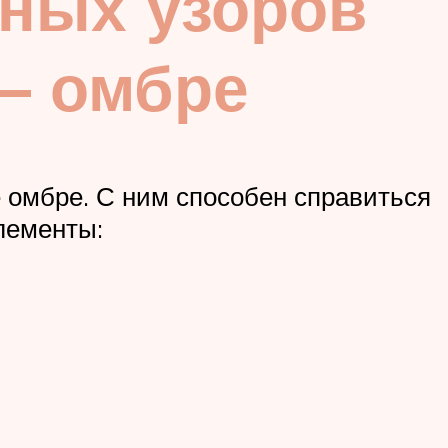
жных узоров
 – омбре
 омбре. С ним способен справиться
лементы: