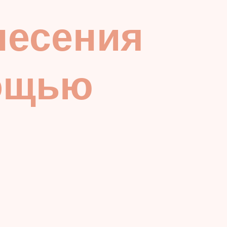
несения
мощью