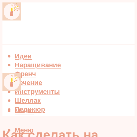
Идеи
Наращивание
Френч
Лечение
Инструменты
Шеллак
Педикюр
Меню
Меню
Как сделать на