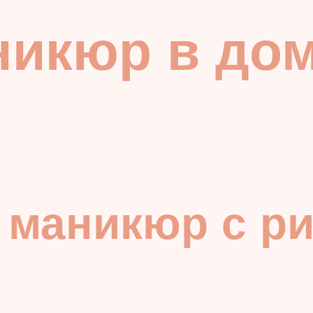
никюр в до
 маникюр с р