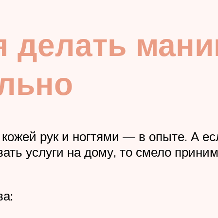
я делать ман
льно
 кожей рук и ногтями — в опыте. А е
ать услуги на дому, то смело приним
ва: