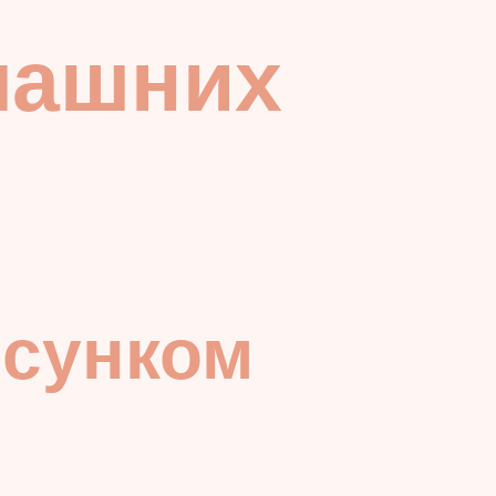
машних
исунком