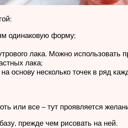
той:
тям одинаковую форму;
утрового лака. Можно использовать 
астных лака;
на основу несколько точек в ряд ка
оть или все – тут проявляется желан
азу, прежде чем рисовать на ней.