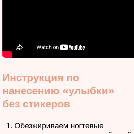
Инструкция по
нанесению «улыбки»
без стикеров
Обезжириваем ногтевые