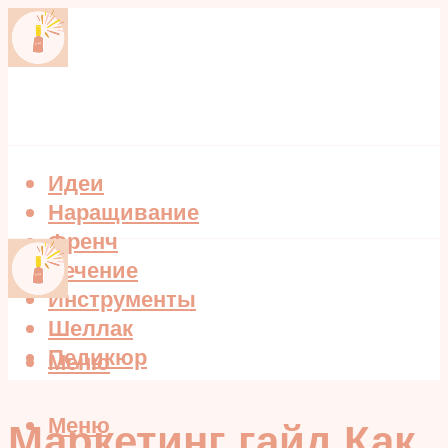
Идеи
Наращивание
Френч
Лечение
Инструменты
Шеллак
Педикюр
Меню
Меню
Маркетинг гайд Как