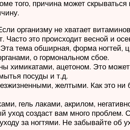
оме того, причина может скрываться
ичину.
сли организму не хватает витаминов 
. Часто это происходит весной и осе
та тема обширная, форма ногтей, ц
органами, о гормональном сбое.
ны химикатами, ацетоном. Это может 
мытья посуды и т.д.
езжизненными, желтыми. Как это ни 
ми, гель лаками, акрилом, негативно
й уход создаст вам много проблем. 
ходу за ногтями. Не забывайте об ух