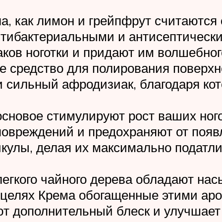
а, как лимон и грейпфрут считаютс
нтибактериальными и антисептически
ков ноготки и придают им волшебног
ое средство для полирования поверхн
и сильный афродизиак, благодаря кот
основое стимулируют рост ваших ного
овреждений и предохраняют от появл
кулы, делая их максимально податл
 легкого чайного дерева обладают на
 целях Крема обогащенные этими ар
ют дополнительный блеск и улучшает 