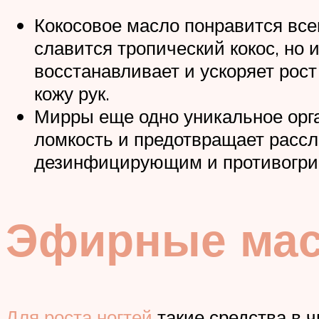
Кокосовое масло понравится вс
славится тропический кокос, но 
восстанавливает и ускоряет рос
кожу рук.
Мирры еще одно уникальное орган
ломкость и предотвращает расс
дезинфицирующим и противогри
Эфирные масл
Для роста ногтей
такие средства в 