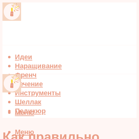
Идеи
Наращивание
Френч
Лечение
Инструменты
Шеллак
Педикюр
Меню
Меню
Как правильно