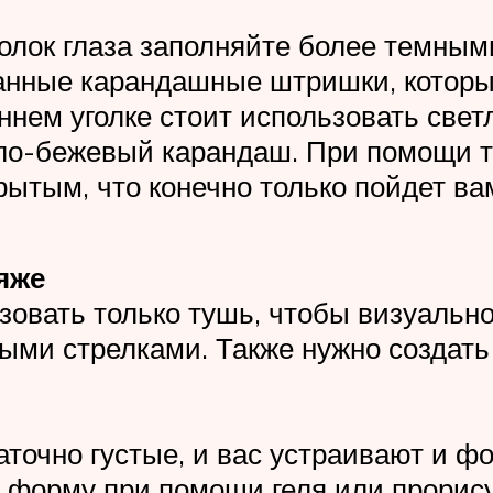
олок глаза заполняйте более темным
нные карандашные штришки, которые 
ннем уголке стоит использовать све
ло-бежевый карандаш. При помощи т
рытым, что конечно только пойдет вам
яже
зовать только тушь, чтобы визуальн
ми стрелками. Также нужно создать 
аточно густые, и вас устраивают и фо
е форму при помощи геля или прорис