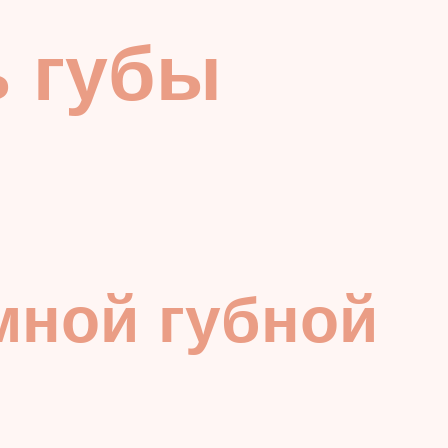
ь губы
мной губной