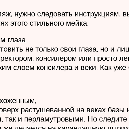
ияж, нужно следовать инструкциям, в
ях этого стильного мейка.
м глаза
вить не только свои глаза, но и лиц
ректором, консилером или просто лег
им слоем консилера и веки. Как уже 
ухоженным,
Поверх растушеванной на веках базы
, так и перламутровыми. Но следите 
е же делается на карандашную штрихо