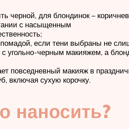
ть черной, для блондинок – коричне
четании с насыщенным
ественность;
й помадой, если тени выбраны не сл
 с угольно-черным макияжем, а блон
ет повседневный макияж в празднич
уб, включая сухую корочку.
о наносить?