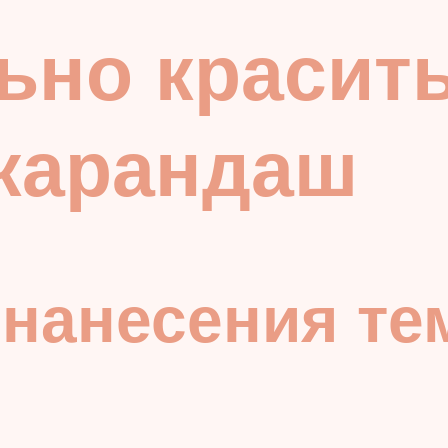
ьно красит
 карандаш
нанесения те