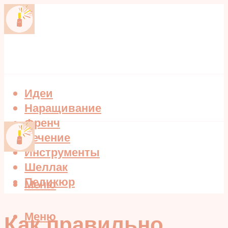
Идеи
Наращивание
Френч
Лечение
Инструменты
Шеллак
Педикюр
Меню
Меню
Как правильно