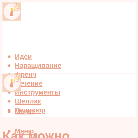
Идеи
Наращивание
Френч
Лечение
Инструменты
Шеллак
Педикюр
Меню
Меню
Как можно