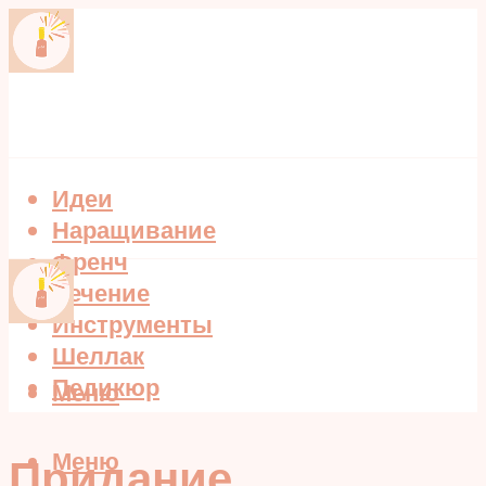
Идеи
Наращивание
Френч
Лечение
Инструменты
Шеллак
Педикюр
Меню
Меню
Придание