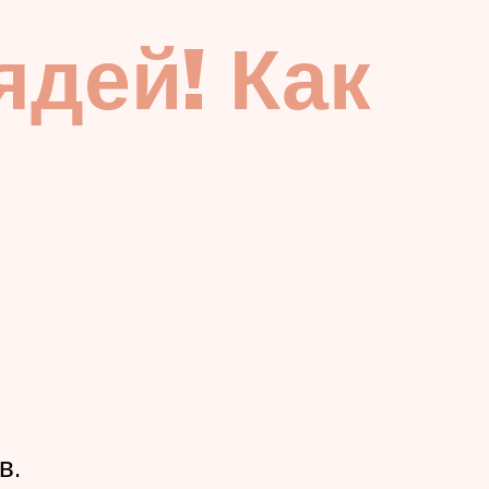
ядей! Как
в.