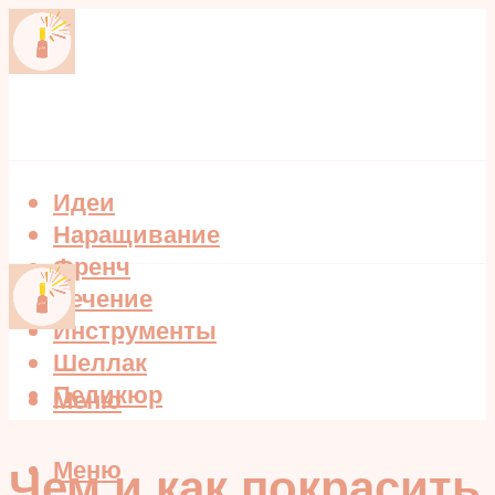
Идеи
Наращивание
Френч
Лечение
Инструменты
Шеллак
Педикюр
Меню
Меню
Чем и как покрасить