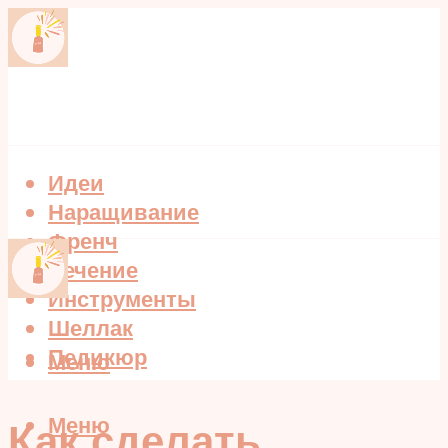
Идеи
Наращивание
Френч
Лечение
Инструменты
Шеллак
Педикюр
Меню
Меню
Как сделать