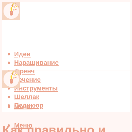
Идеи
Наращивание
Френч
Лечение
Инструменты
Шеллак
Педикюр
Меню
Меню
Как правильно и