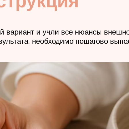
струкция
й вариант и учли все нюансы внешно
езультата, необходимо пошагово вып