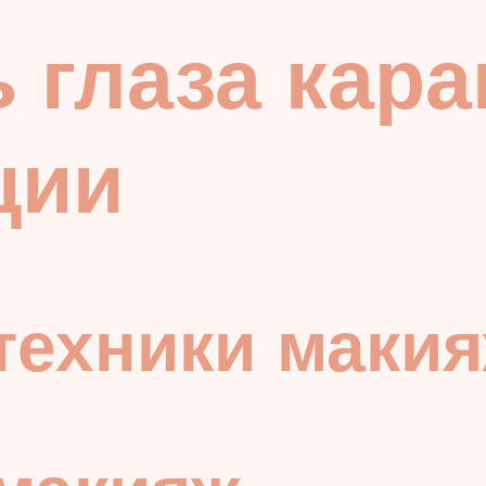
ь глаза кар
ции
техники маки