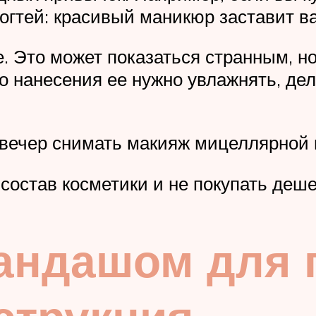
ногтей: красивый маникюр заставит ва
е. Это может показаться странным, 
го нанесения ее нужно увлажнять, де
 вечер снимать макияж мицеллярной
состав косметики и не покупать деш
андашом для г