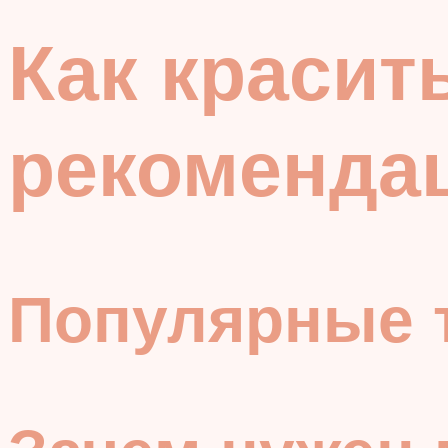
Как красит
рекоменда
Популярные 