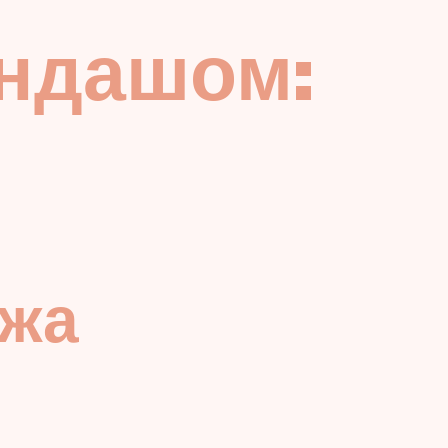
андашом:
яжа