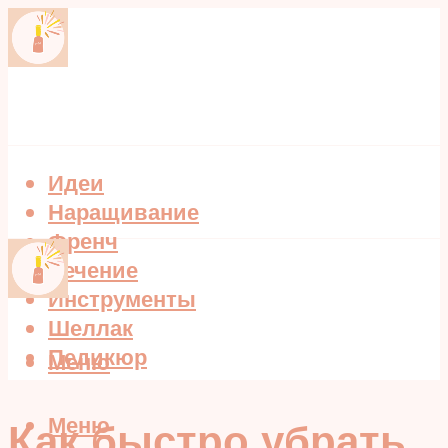
Идеи
Наращивание
Френч
Лечение
Инструменты
Шеллак
Педикюр
Меню
Меню
Как быстро убрать