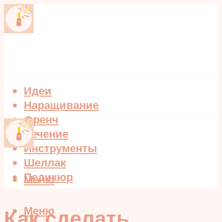
Идеи
Наращивание
Френч
Лечение
Инструменты
Шеллак
Педикюр
Меню
Меню
Как сделать