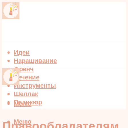
Идеи
Наращивание
Френч
Лечение
Инструменты
Шеллак
Педикюр
Меню
Меню
Правообладателям