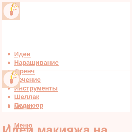
Идеи
Наращивание
Френч
Лечение
Инструменты
Шеллак
Педикюр
Меню
Меню
Идеи макияжа на