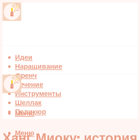
Идеи
Наращивание
Френч
Лечение
Инструменты
Шеллак
Педикюр
Меню
Меню
Ханг Миоку: история