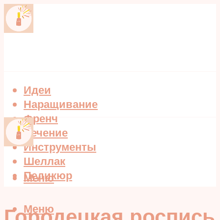
Идеи
Наращивание
Френч
Лечение
Инструменты
Шеллак
Педикюр
Меню
Меню
Городецкая роспись