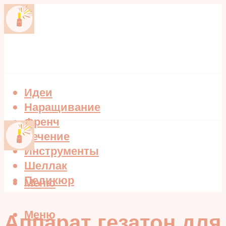
Идеи
Наращивание
Френч
Лечение
Инструменты
Шеллак
Педикюр
Меню
Меню
Аппарат гезатон для