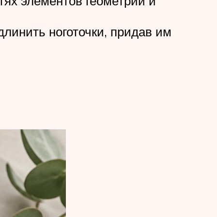
тях элементов геометрии и
линить ноготочки, придав им