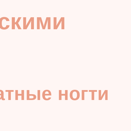
ескими
атные ногти