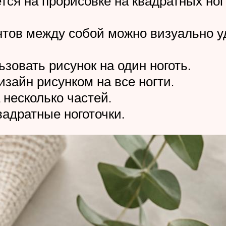
ся на прорисовке на квадратных ног
тов между собой можно визуально уд
зовать рисунок на один ноготь.
зайн рисунком на все ногти.
 несколько частей.
вадратные ноготочки.