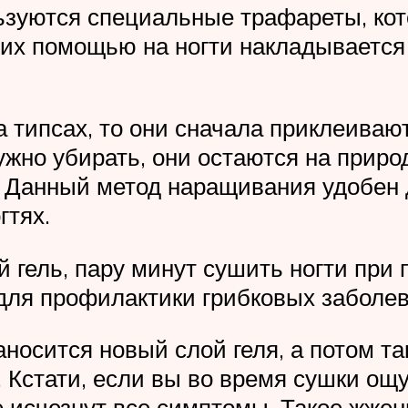
зуются специальные трафареты, кот
их помощью на ногти накладывается 
типсах, то они сначала приклеивают
нужно убирать, они остаются на приро
 Данный метод наращивания удобен д
гтях.
й гель, пару минут сушить ногти пр
 для профилактики грибковых заболев
аносится новый слой геля, а потом т
. Кстати, если вы во время сушки ощ
е исчезнут все симптомы. Такое жже