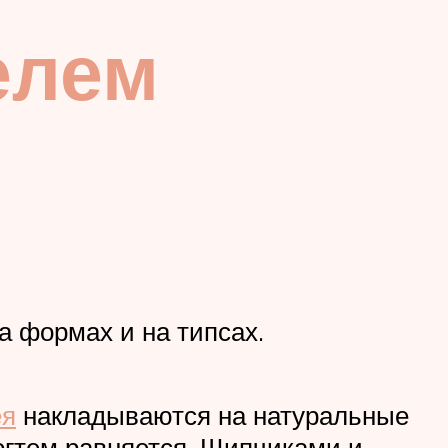
елем
а формах и на типсах.
ея
накладываются на натуральные
огтем равняется. Щипчиками и