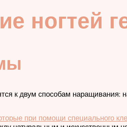
е ногтей г
мы
тся к двум способам наращивания: н
оторые при помощи специального кл
жду натуральным и искусственным н