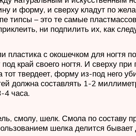
у и форму, и сверху кладут по желан
пе типсы – это те самые пластмассов
приклеить, ни подпилить их, как следу
ли пластика с окошечком для ногтя п
 под край своего ногтя. И сверху п
да тот твердеет, форму из-под него у
гтей должна составлять 1-2 миллиме
-4 часа.
ль, смолу, шелк. Смола по составу пр
спользованием шелка делится бывает 