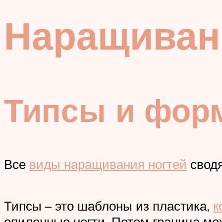
Наращивани
Типсы и фор
Все
виды наращивания ногтей
сводя
Типсы – это шаблоны из пластика,
к
опиленные ногти. Потом граница ме