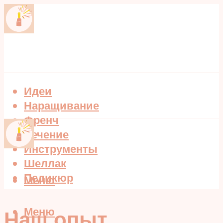
Идеи
Наращивание
Френч
Лечение
Инструменты
Шеллак
Педикюр
Меню
Меню
Наш опыт