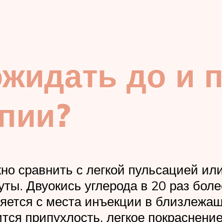
ожидать до и 
пии?
о сравнить с легкой пульсацией ил
ты. Двуокись углерода в 20 раз боле
яется с места инъекции в близлежащ
ится припухлость, легкое покраснени