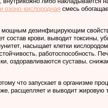
, внутрикожно либо накладывается н
и озоно-кислородная
смесь обогащае
ий мощным дезинфицирующим свойств
т состав крови, выводит токсины, у
мунитет, насыщает клетки кислородом
устойчивость, работоспособность. П
чки, оздоравливаются суставы, снижа
отому что запускает в организме про
оже, расщепляет и выводит жировую 