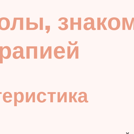
олы, знако
ерапией
теристика