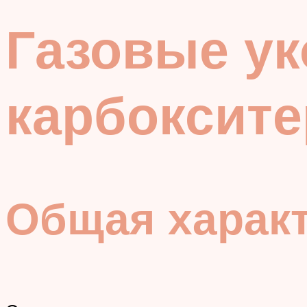
Газовые ук
карбоксит
Общая харак