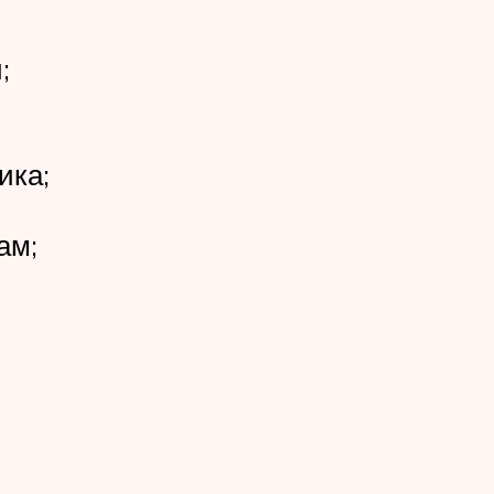
;
ика;
ам;